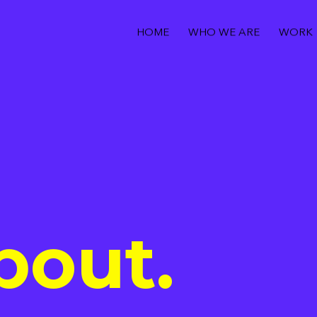
HOME
WHO WE ARE
WORK
bout.