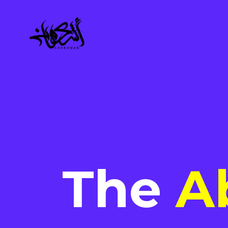
The
A